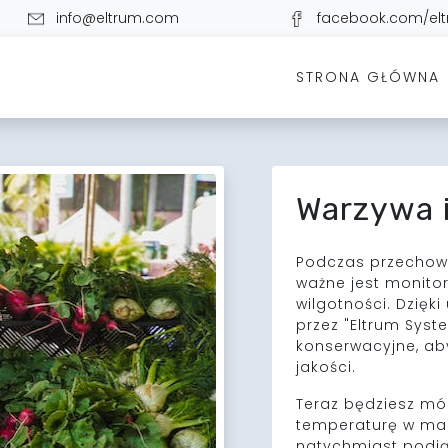
info@eltrum.com
facebook.com/el
STRONA GŁÓWNA
Warzywa 
Podczas przechow
ważne jest monito
wilgotności. Dzię
przez "Eltrum Sys
konserwacyjne, ab
jakości.
Teraz będziesz mó
temperaturę w mag
natychmiast podjąć