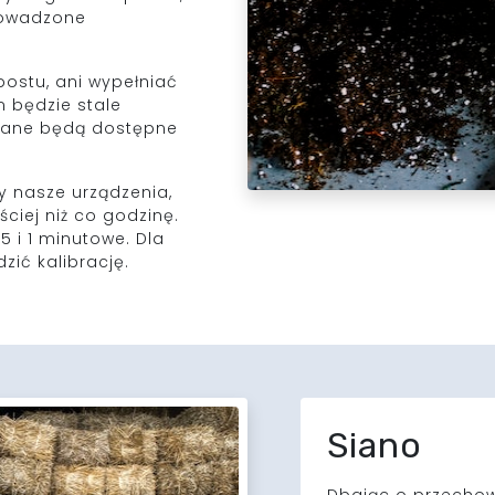
rowadzone
postu, ani wypełniać
 będzie stale
dane będą dostępne
 nasze urządzenia,
ciej niż co godzinę.
 5 i 1 minutowe. Dla
ić kalibrację.
Siano