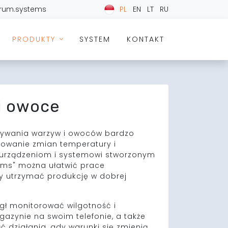
trum.systems
PL
EN
LT
RU
PRODUKTY
SYSTEM
KONTAKT
>
i owoce
ywania warzyw i owoców bardzo
rowanie zmian temperatury i
ki urządzeniom i systemowi stworzonym
tems" można ułatwić prace
y utrzymać produkcję w dobrej
gł monitorować wilgotność i
azynie na swoim telefonie, a także
 działania, gdy warunki się zmienią.