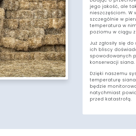
Dbając o przechow
jego jakość, ale 
nieszczęściom. W w
szczególnie w pie
temperatura w ni
poziomu w ciągu z
Już zgłosiły się d
ich bliscy doświad
spowodowanych po
konserwacji siana.
Dzięki naszemu s
temperaturę sian
będzie monitorowa
natychmiast powia
przed katastrofą.