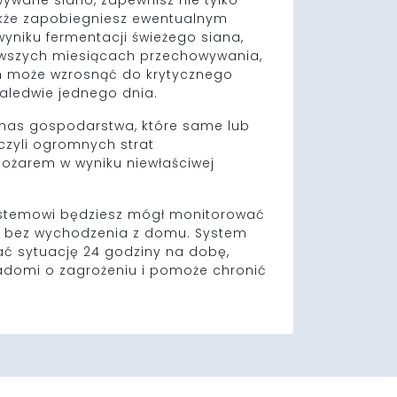
ywane siano, zapewnisz nie tylko
także zapobiegniesz ewentualnym
yniku fermentacji świeżego siana,
rwszych miesiącach przechowywania,
m może wzrosnąć do krytycznego
aledwie jednego dnia.
o nas gospodarstwa, które same lub
czyli ogromnych strat
żarem w wyniku niewłaściwej
ystemowi będziesz mógł monitorować
a bez wychodzenia z domu. System
ć sytuację 24 godziny na dobę,
domi o zagrożeniu i pomoże chronić