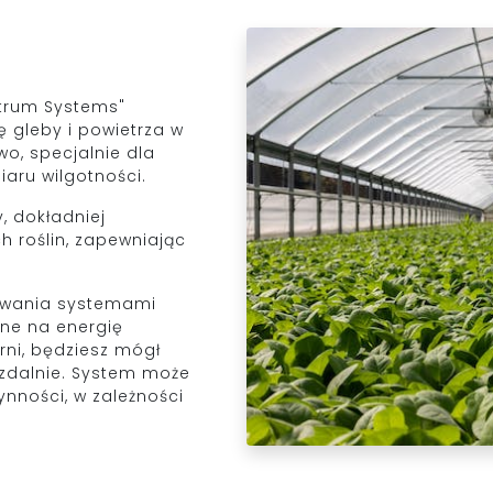
ltrum Systems"
 gleby i powietrza w
wo, specjalnie dla
iaru wilgotności.
 dokładniej
 roślin, zapewniając
owania systemami
 one na energię
arni, będziesz mógł
 zdalnie. System może
nności, w zależności