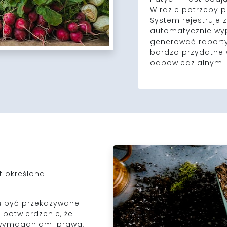
W razie potrzeby 
System rejestruje 
automatycznie wyp
generować raporty
bardzo przydatne 
odpowiedzialnymi 
t określona
ą być przekazywane
 potwierdzenie, że
 wymaganiami prawa,