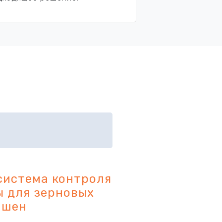
система контроля
 для зерновых
ашен