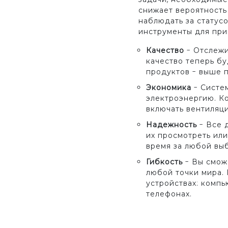
снижает вероятность
наблюдать за статус
инструменты для при
Качество
- Отслежи
качество теперь б
продуктов - выше 
Экономика
- Систем
электроэнергию. К
включать вентиляц
Надежность
- Все 
их просмотреть или
время за любой вы
Гибкость
- Вы смож
любой точки мира.
устройствах: компь
телефонах.