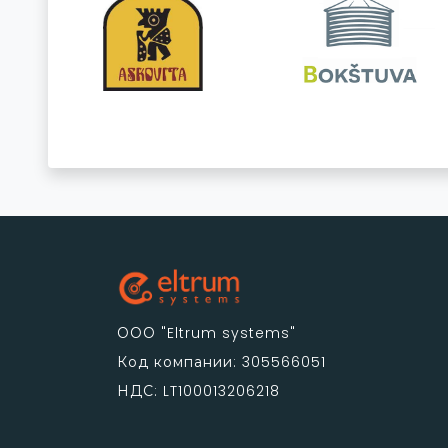
ООО "Eltrum systems"
Код компании: 305566051
НДС: LT100013206218