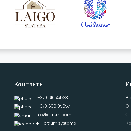
Контакты
И
+370 616 44733
В 
+370 698 85857
О 
info@eltrum.com
Ск
eltrum.systems
Ко