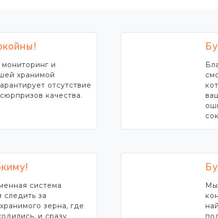
окойны!
Бу
 мониторинг и
Бл
ашей хранимой
см
арантирует отсутствие
ко
сюрпризов качества.
ва
оши
со
бкиму!
Бу
менная система
Мы
 следить за
ко
хранимого зерна, где
на
ходились, и сразу
по