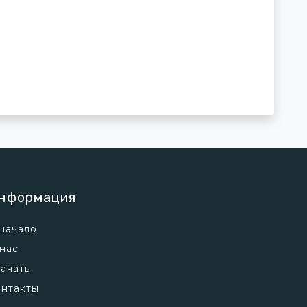
нформация
начало
нас
ачать
нтакты