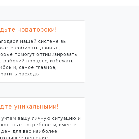
дьте новаторски!
агодаря нашей системе вы
ожете собирать данные,
торые помогут оптимизировать
ш рабочий процесс, избежать
бок и, самое главное,
кратить расходы.
дте уникальными!
 учтем вашу личную ситуацию и
нкретные потребности, вместе
йдем для вас наиболее
дходящее решение.