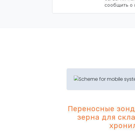
сообщить о 
Переносные зон
зерна для скл
хрони