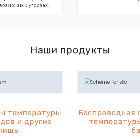
возможных угрозах.
Наши продукты
ды температуры
Беспроводная 
адов и других
температуры
лищь
б