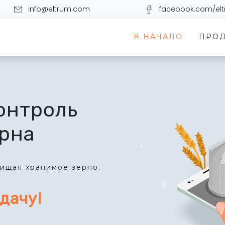
info@eltrum.com
facebook.com/el
В НАЧАЛО
ПРО
онтроль
рна
щищая хранимое зерно.
дачу!