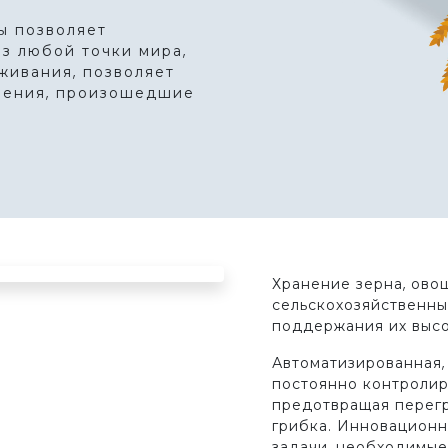
ы позволяет
из любой точки мира,
живания, позволяет
нения, произошедшие
Хранение зерна, овощ
сельскохозяйственных
поддержания их высо
Автоматизированная,
постоянно контролир
предотвращая перегр
грибка. Инновацион
задачи, необходимые