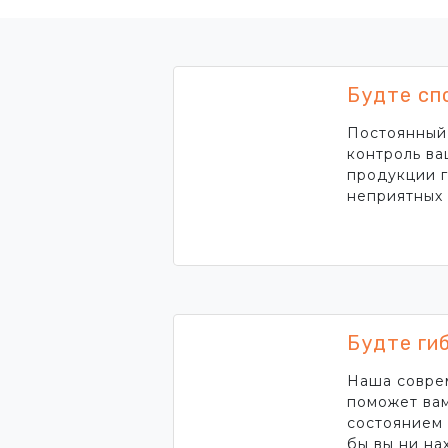
Будте сп
Постоянный
контроль в
продукции г
неприятных 
Будте ги
Наша совре
поможет вам
состоянием 
бы вы ни на